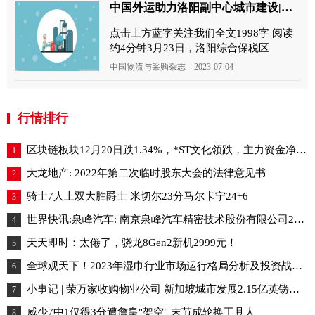
中国外运助力洛阳副中心城市建设|焦点速递
点击上方蓝字关注我们全文1998字 阅读
约4分钟3月23日，洛阳综合保税区
中国物流与采购杂志 2023-07-04
行情排行
区块链板块12月20日跌1.34%，*ST文化领跌，主力资金净流出20.26亿元_动态
1
大龙地产: 2022年第二次临时股东大会的法律意见书
2
骑士7人上双大胜爵士 米切尔23分马尔卡宁24+6
3
世界快讯:泉峰汽车: 南京泉峰汽车精密技术股份有限公司2021年公开发行可转换公司债券第二次临时受托管理事务报告（2022年度）
4
天天即时：太倦了，骁龙8Gen2新机2999元！
5
全球观天下！2023年湿巾行业市场运行格局分析及投资战略可行性前景预测报告
6
小事记 | 荣万家收购物业公司 新加坡城市发展2.15亿英镑再收购学生公寓 当前聚焦
7
威少7中1仅得3分遭詹皇"架空" 末节成轮换工具人
8