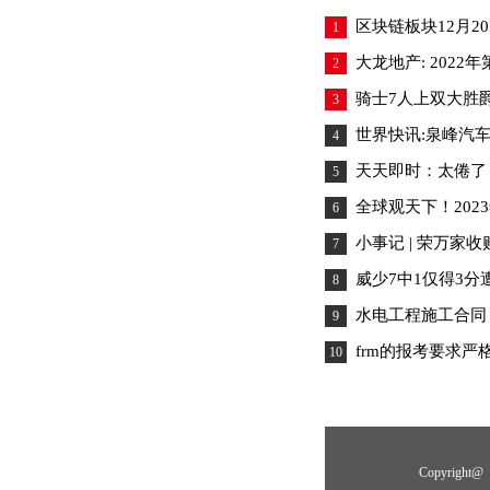
区块链板块12月20
1
大龙地产: 202
2
骑士7人上双大胜爵
3
世界快讯:泉峰汽车: 
4
天天即时：太倦了，
5
全球观天下！20
6
小事记 | 荣万家
7
威少7中1仅得3分
8
水电工程施工合同
9
frm的报考要求
10
Copyrigh