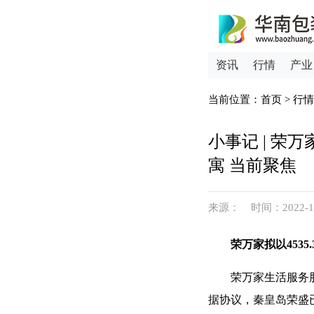
资讯
行情
产业
当前位置：
首页
>
行情
小事记 | 荣
寓 当前聚焦
来源： 时间：2022-12-1
荣万家拟以453
荣万家生活服务股
据协议，秦皇岛荣盛