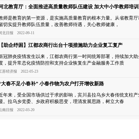
河北教育厅：全面推进高质量教师队伍建设 加大中小学教师培训
教师是教育的第一资源，是实施高质量教育的根本力量。从省教育厅
省切实提升教师队伍质量，改善教师待遇，关心教师健康，
河北日报 2022-09-11
【助企纾困】江都农商行出台十项措施助力企业复工复产
新冠肺炎疫情发生以来，江都农商行第一时间统筹部署，持续加大助
度，提升常态化疫情防控和支持企业恢复生产金融服务工作质
江苏经济报 2022-05-23
“大春不足小春补” 小春作物为农户打开增收新路
近年来，受全国市场供过于求的影响，宾川县拉乌乡大春传统支柱产
显。拉乌乡党委、乡政府积极思变，理清发展思路，树立大春
云南日报 2022-03-20