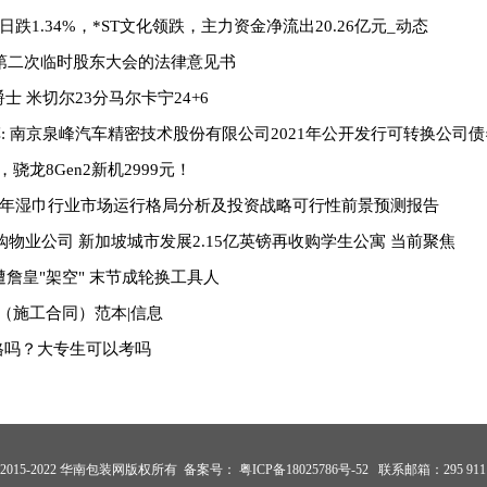
日跌1.34%，*ST文化领跌，主力资金净流出20.26亿元_动态
2年第二次临时股东大会的法律意见书
士 米切尔23分马尔卡宁24+6
南京泉峰汽车精密技术股份有限公司2021年公开发行可转换公司债券第二次临时受托管
骁龙8Gen2新机2999元！
23年湿巾行业市场运行格局分析及投资战略可行性前景预测报告
收购物业公司 新加坡城市发展2.15亿英镑再收购学生公寓 当前聚焦
遭詹皇"架空" 末节成轮换工具人
（施工合同）范本|信息
严格吗？大专生可以考吗
t@ 2015-2022 华南包装网版权所有 备案号：
粤ICP备18025786号-52
联系邮箱：295 911 5