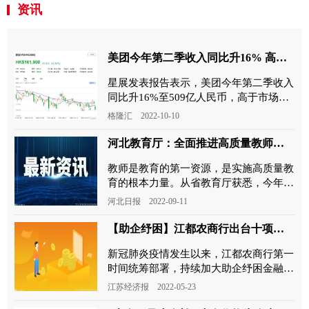
资讯
美团今年第二季收入同比升16% 高于市场预期10%
星展发表报告表示，美团今年第二季收入
同比升16%至509亿人民币，高于市场预
期10%，经调整纯利录21亿人民币，优于
格隆汇 2022-10-10
市场原预期亏损20亿人民币
河北教育厅：全面推进高质量教师队伍建设 加大中小学教师培训力度
教师是教育的第一资源，是实施高质量教
育的根本力量。从省教育厅获悉，今年以
来，我省切实提升教师队伍质量，改善教
河北日报 2022-09-11
师待遇，关心教师健康，
【助企纾困】江都农商行出台十项措施助力企业复工复产
新冠肺炎疫情发生以来，江都农商行第一
时间统筹部署，持续加大助企纾困金融支
持力度，提升常态化疫情防控和支持企业
江苏经济报 2022-05-23
恢复生产金融服务工作质