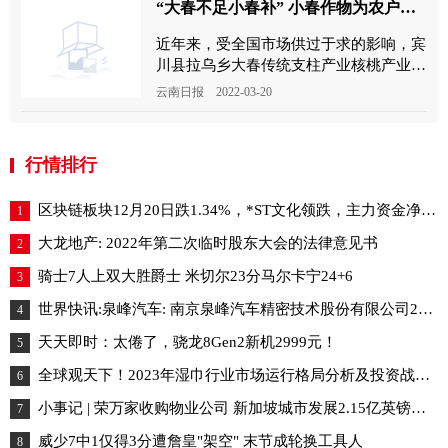
“大春不足小春补” 小春作物为农户打开增收新路
近年来，受全国市场供过于求的影响，宾
川县拉乌乡大春传统支柱产业核桃产业颓
势明显。拉乌乡党委、乡政府积极思变，
云南日报 2022-03-20
理清发展思路，树立大春
行情排行
区块链板块12月20日跌1.34%，*ST文化领跌，主力资金净流出20.26亿元_动态
1
大龙地产: 2022年第二次临时股东大会的法律意见书
2
骑士7人上双大胜爵士 米切尔23分马尔卡宁24+6
3
世界快讯:泉峰汽车: 南京泉峰汽车精密技术股份有限公司2021年公开发行可转换公司债券第二次临时受托管理事务报告（2022年度）
4
天天即时：太倦了，骁龙8Gen2新机2999元！
5
全球观天下！2023年湿巾行业市场运行格局分析及投资战略可行性前景预测报告
6
小事记 | 荣万家收购物业公司 新加坡城市发展2.15亿英镑再收购学生公寓 当前聚焦
7
威少7中1仅得3分遭詹皇"架空" 末节成轮换工具人
8