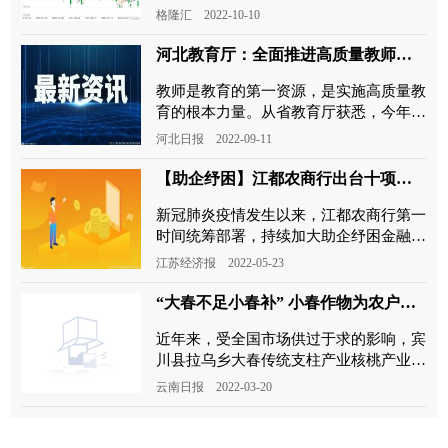
期10%，经调整纯利录21亿人民币，优于
格隆汇 2022-10-10
市场原预期亏损20亿人民币
河北教育厅：全面推进高质量教师队伍建设 加大中小学教师培训力度
教师是教育的第一资源，是实施高质量教
育的根本力量。从省教育厅获悉，今年以
来，我省切实提升教师队伍质量，改善教
河北日报 2022-09-11
师待遇，关心教师健康，
【助企纾困】江都农商行出台十项措施助力企业复工复产
新冠肺炎疫情发生以来，江都农商行第一
时间统筹部署，持续加大助企纾困金融支
持力度，提升常态化疫情防控和支持企业
江苏经济报 2022-05-23
恢复生产金融服务工作质
“大春不足小春补” 小春作物为农户打开增收新路
近年来，受全国市场供过于求的影响，宾
川县拉乌乡大春传统支柱产业核桃产业颓
势明显。拉乌乡党委、乡政府积极思变，
云南日报 2022-03-20
理清发展思路，树立大春