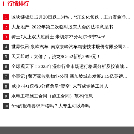
行情排行
区块链板块12月20日跌1.34%，*ST文化领跌，主力资金净流出20.26亿元_动态
1
大龙地产: 2022年第二次临时股东大会的法律意见书
2
骑士7人上双大胜爵士 米切尔23分马尔卡宁24+6
3
世界快讯:泉峰汽车: 南京泉峰汽车精密技术股份有限公司2021年公开发行可转换公司债券第二次临时受托管理事务报告（2022年度）
4
天天即时：太倦了，骁龙8Gen2新机2999元！
5
全球观天下！2023年湿巾行业市场运行格局分析及投资战略可行性前景预测报告
6
小事记 | 荣万家收购物业公司 新加坡城市发展2.15亿英镑再收购学生公寓 当前聚焦
7
威少7中1仅得3分遭詹皇"架空" 末节成轮换工具人
8
水电工程施工合同（施工合同）范本|信息
9
frm的报考要求严格吗？大专生可以考吗
10