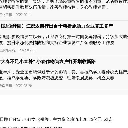
教师是教育的第一资源，是实施高质量教育的根本力量。从省教育厅
省切实提升教师队伍质量，改善教师待遇，关心教师健康，
河北日报 2022-09-11
【助企纾困】江都农商行出台十项措施助力企业复工复产
新冠肺炎疫情发生以来，江都农商行第一时间统筹部署，持续加大助
度，提升常态化疫情防控和支持企业恢复生产金融服务工作质
江苏经济报 2022-05-23
“大春不足小春补” 小春作物为农户打开增收新路
近年来，受全国市场供过于求的影响，宾川县拉乌乡大春传统支柱产
显。拉乌乡党委、乡政府积极思变，理清发展思路，树立大春
云南日报 2022-03-20
日跌1.34%，*ST文化领跌，主力资金净流出20.26亿元_动态